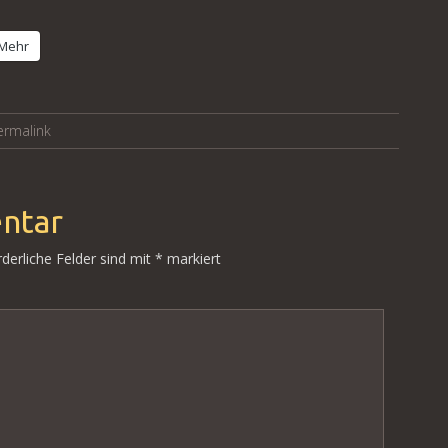
Mehr
ermalink
ntar
rderliche Felder sind mit
*
markiert