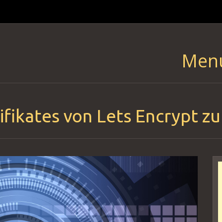
Men
Skip
to
content
fikates von Lets Encrypt zu