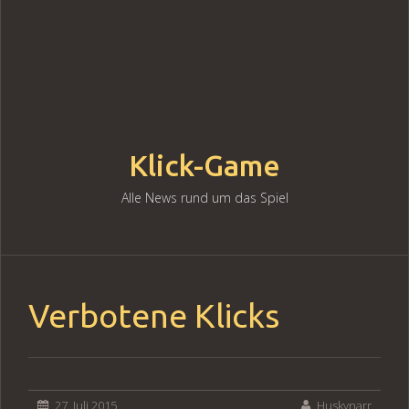
Klick-Game
Alle News rund um das Spiel
Skip
to
content
Verbotene Klicks
27. Juli 2015
Huskynarr